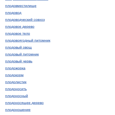
плодовместилище
плодовод
плодоводческий совхоз
плодовое дерево
плодовое тело
плодовоягодный питомник
плодовый овощ
плодовый питомник
плодовый червь
плодожорка
плодокорм
плодолистик
плодоносить
плодоносный
плодоносящее дерево
плодоношение