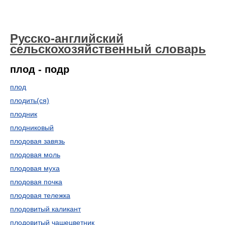
Русско-английский
сельскохозяйственный словарь
плод - подр
плод
плодить(ся)
плодник
плодниковый
плодовая завязь
плодовая моль
плодовая муха
плодовая почка
плодовая тележка
плодовитый каликант
плодовитый чашецветник