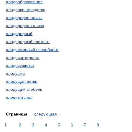
плодообразование
плодоовощеводство
плодородие почвы
плодородная почва
плодородный
плодородный элемент
плодосменный севооборот
плодосортировка
плодосушилка
плодушка
плодущая ветвь
плодущий стебель
плоеный лист
Страницы
следующая
→
1
2
3
4
5
6
7
8